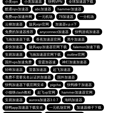
小美vpn
小美加速器
快鸭VPN
全球加速器下载
酷通npv加速器
abc加速器
hammer加速器
免费vqn加速外网
一元机场
78加速器
一分机场
云梯加速器
旋风vqn官网
加速器v.p.n下
免费的加速器推荐
anyconnect加速器
快鸭游戏加速器
飞驰加速器下载
香蕉加速器官网
黑牛加速器
多快加速器
旋风app加速器官网下载
falemon加速下载
安易加速器
飞驰加速器官网下载
outline官网
国外vps加速免费
雷霆加器速
神灯加速加速器
轻蜂加速器
雷轰加速器
起飞加速器
免费不需要实名认证的加速器
国外加速器
快鸭加速器下载官网安卓
pigcha
快鸭梯子加速器
小猫咪clash教程
起飞vp官网
hammer加速器官网
安易加速器
aurora加速器3.0.7
海鸥加速器
快鸭app加速器下载安卓
一元机场官网
加速器梯子下载