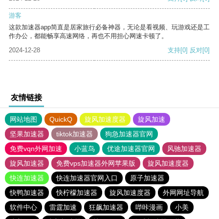
游客
这款加速器app简直是居家旅行必备神器，无论是看视频、玩游戏还是工
作办公，都能畅享高速网络，再也不用担心网速卡顿了。
2024-12-28
支持
[0]
反对
[0]
友情链接
网站地图
QuickQ
旋风加速度器
旋风加速
坚果加速器
tiktok加速器
狗急加速器官网
免费vqn外网加速
小蓝鸟
优途加速器官网
风驰加速器
旋风加速器
免费vps加速器外网苹果版
旋风加速度器
快连加速器
快连加速器官网入口
原子加速器
快鸭加速器
快柠檬加速器
旋风加速度器
外网网址导航
软件中心
雷霆加速
狂飙加速器
哔咔漫画
小美