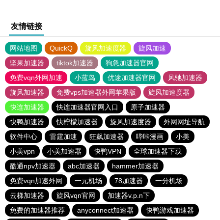
友情链接
网站地图
QuickQ
旋风加速度器
旋风加速
坚果加速器
tiktok加速器
狗急加速器官网
免费vqn外网加速
小蓝鸟
优途加速器官网
风驰加速器
旋风加速器
免费vps加速器外网苹果版
旋风加速度器
快连加速器
快连加速器官网入口
原子加速器
快鸭加速器
快柠檬加速器
旋风加速度器
外网网址导航
软件中心
雷霆加速
狂飙加速器
哔咔漫画
小美
小美vpn
小美加速器
快鸭VPN
全球加速器下载
酷通npv加速器
abc加速器
hammer加速器
免费vqn加速外网
一元机场
78加速器
一分机场
云梯加速器
旋风vqn官网
加速器v.p.n下
免费的加速器推荐
anyconnect加速器
快鸭游戏加速器