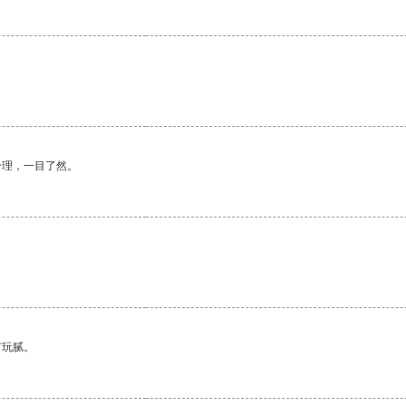
合理，一目了然。
有玩腻。