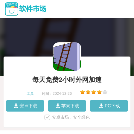
每天免费2小时外网加速
工具
|
时间：2024-12-26
|
安卓下载
苹果下载
PC下载
安卓市场，安全绿色