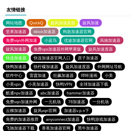
友情链接
网站地图
QuickQ
旋风加速度器
旋风加速
坚果加速器
tiktok加速器
狗急加速器官网
免费vqn外网加速
小蓝鸟
优途加速器官网
风驰加速器
旋风加速器
免费vps加速器外网苹果版
旋风加速度器
快连加速器
快连加速器官网入口
原子加速器
快鸭加速器
快柠檬加速器
旋风加速度器
外网网址导航
软件中心
雷霆加速
狂飙加速器
哔咔漫画
小美
小美vpn
小美加速器
快鸭VPN
全球加速器下载
酷通npv加速器
abc加速器
hammer加速器
免费vqn加速外网
一元机场
78加速器
一分机场
云梯加速器
旋风vqn官网
加速器v.p.n下
免费的加速器推荐
anyconnect加速器
快鸭游戏加速器
飞驰加速器下载
香蕉加速器官网
黑牛加速器