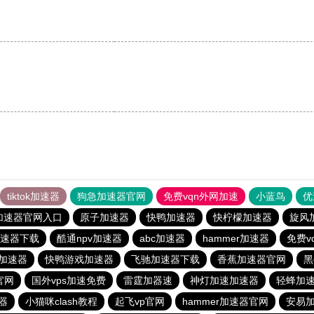
。
tiktok加速器
狗急加速器官网
免费vqn外网加速
小蓝鸟
优
加速器官网入口
原子加速器
快鸭加速器
快柠檬加速器
旋风
速器下载
酷通npv加速器
abc加速器
hammer加速器
免费v
ct加速器
快鸭游戏加速器
飞驰加速器下载
香蕉加速器官网
黑
e官网
国外vps加速免费
雷霆加器速
神灯加速加速器
轻蜂加
器
小猫咪clash教程
起飞vp官网
hammer加速器官网
安易