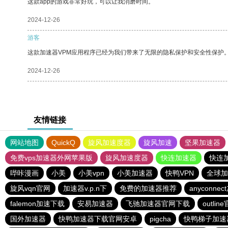
这款app的游戏非常好玩，可以让我消磨时间。
2024-12-26
游客
这款加速器VPM应用程序已经为我们带来了无限的隐私保护和安全性保护
2024-12-26
友情链接
网站地图
QuickQ
旋风加速度器
旋风加速
坚果加速器
免费vps加速器外网苹果版
旋风加速度器
快连加速器
快连
哔咔漫画
小美
小美vpn
小美加速器
快鸭VPN
全球加
旋风vqn官网
加速器v.p.n下
免费的加速器推荐
anyconne
falemon加速下载
安易加速器
飞驰加速器官网下载
outlin
国外加速器
快鸭加速器下载官网安卓
pigcha
快鸭梯子加速