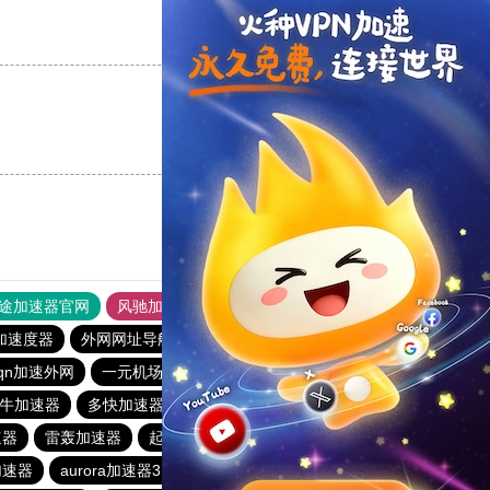
支持
[0]
反对
[0]
支持
[0]
反对
[0]
途加速器官网
风驰加速器
旋风加速器
加速度器
外网网址导航
软件中心
雷霆加速
狂飙加速器
qn加速外网
一元机场
78加速器
一分机场
云梯加速器
牛加速器
多快加速器
旋风app加速器官网下载
速器
雷轰加速器
起飞加速器
免费不需要实名认证的加速器
加速器
aurora加速器3.0.7
海鸥加速器