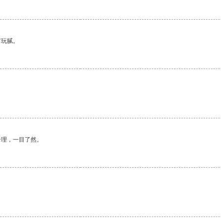
有玩腻。
合理，一目了然。