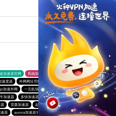
支持
[0]
反对
[0]
支持
[0]
反对
[0]
途加速器官网
风驰加速器
旋风加速器
加速度器
外网网址导航
软件中心
雷霆加速
狂飙加速器
qn加速外网
一元机场
78加速器
一分机场
云梯加速器
牛加速器
多快加速器
旋风app加速器官网下载
速器
雷轰加速器
起飞加速器
免费不需要实名认证的加速器
加速器
aurora加速器3.0.7
海鸥加速器