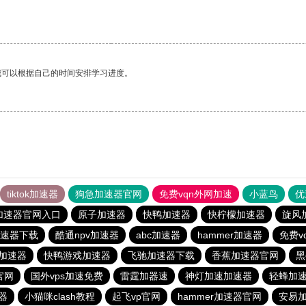
我可以根据自己的时间安排学习进度。
tiktok加速器
狗急加速器官网
免费vqn外网加速
小蓝鸟
优
加速器官网入口
原子加速器
快鸭加速器
快柠檬加速器
旋风
速器下载
酷通npv加速器
abc加速器
hammer加速器
免费v
ct加速器
快鸭游戏加速器
飞驰加速器下载
香蕉加速器官网
黑
e官网
国外vps加速免费
雷霆加器速
神灯加速加速器
轻蜂加
器
小猫咪clash教程
起飞vp官网
hammer加速器官网
安易