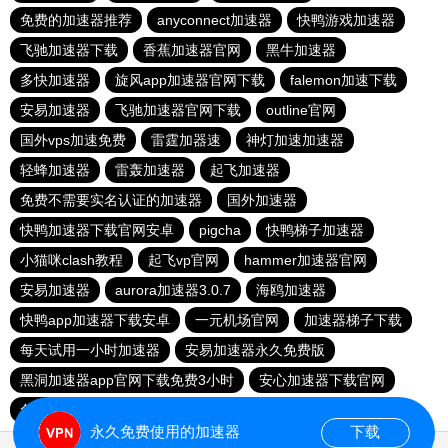
免费的加速器推荐
anyconnect加速器
快鸭游戏加速器
飞驰加速器下载
香蕉加速器官网
黑牛加速器
多快加速器
旋风app加速器官网下载
falemon加速下载
安易加速器
飞驰加速器官网下载
outline官网
国外vps加速免费
雷霆加器速
神灯加速加速器
轻蜂加速器
雷轰加速器
起飞加速器
免费不需要实名认证的加速器
国外加速器
快鸭加速器下载官网安卓
pigcha
快鸭梯子加速器
小猫咪clash教程
起飞vp官网
hammer加速器官网
安易加速器
aurora加速器3.0.7
海鸥加速器
快鸭app加速器下载安卓
一元机场官网
加速器梯子下载
每天试用一小时加速器
安易加速器永久免费版
黑洞加速器app官网下载免费3小时
安心加速器下载官网
免费加速器大全
永久免费使用的加速器
下载