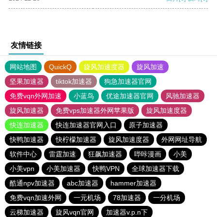
友情链接
网站地图
QuickQ
旋风加速度器
旋风加速
坚果加速器
tiktok加速器
狗急加速器官网
免费vqn外网加速
小蓝鸟
优途加速器官网
风驰加速器
旋风加速器
免费vps加速器外网苹果版
旋风加速度器
快连加速器
快连加速器官网入口
原子加速器
快鸭加速器
快柠檬加速器
旋风加速度器
外网网址导航
软件中心
雷霆加速
狂飙加速器
哔咔漫画
小美
小美vpn
小美加速器
快鸭VPN
全球加速器下载
酷通npv加速器
abc加速器
hammer加速器
免费vqn加速外网
一元机场
78加速器
一分机场
云梯加速器
旋风vqn官网
加速器v.p.n下