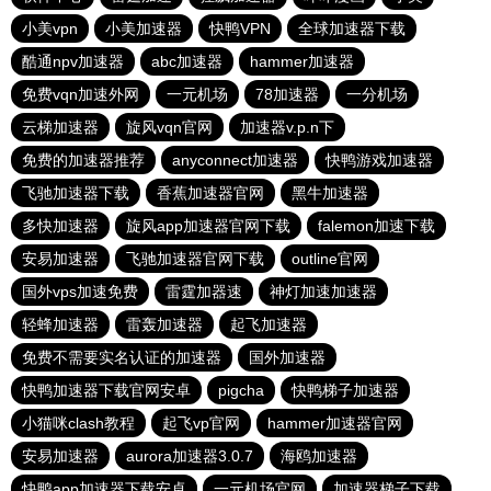
小美vpn
小美加速器
快鸭VPN
全球加速器下载
酷通npv加速器
abc加速器
hammer加速器
免费vqn加速外网
一元机场
78加速器
一分机场
云梯加速器
旋风vqn官网
加速器v.p.n下
免费的加速器推荐
anyconnect加速器
快鸭游戏加速器
飞驰加速器下载
香蕉加速器官网
黑牛加速器
多快加速器
旋风app加速器官网下载
falemon加速下载
安易加速器
飞驰加速器官网下载
outline官网
国外vps加速免费
雷霆加器速
神灯加速加速器
轻蜂加速器
雷轰加速器
起飞加速器
免费不需要实名认证的加速器
国外加速器
快鸭加速器下载官网安卓
pigcha
快鸭梯子加速器
小猫咪clash教程
起飞vp官网
hammer加速器官网
安易加速器
aurora加速器3.0.7
海鸥加速器
快鸭app加速器下载安卓
一元机场官网
加速器梯子下载