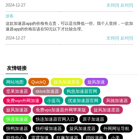
2024-12-27
支持
[0]
反对
[0]
游客
这款加速器app的价格有点贵，可以适当降低一些。我个人觉得，一款加
速器app的价格应该在50元以下才比较合理。
2024-12-27
支持
[0]
反对
[0]
友情链接
网站地图
QuickQ
旋风加速度器
旋风加速
坚果加速器
tiktok加速器
狗急加速器官网
免费vqn外网加速
小蓝鸟
优途加速器官网
风驰加速器
旋风加速器
免费vps加速器外网苹果版
旋风加速度器
快连加速器
快连加速器官网入口
原子加速器
快鸭加速器
快柠檬加速器
旋风加速度器
外网网址导航
软件中心
雷霆加速
狂飙加速器
哔咔漫画
小美