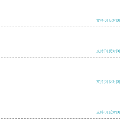
支持
[0]
反对
[0]
支持
[0]
反对
[0]
支持
[0]
反对
[0]
支持
[0]
反对
[0]