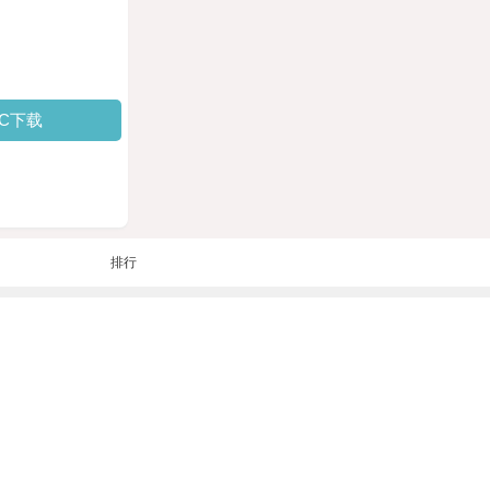
PC下载
排行