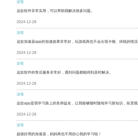
游客
这款软件非常实用，可以帮助我解决很多问题。
2024-12-28
游客
这款加速器app的加速效果非常好，玩游戏再也不会出现卡顿、掉线的情况
2024-12-28
游客
这款软件的售后服务非常好，遇到问题都能得到及时解决。
2024-12-28
游客
这款app是我学习路上的良师益友，让我能够随时随地学习新知识，拓宽视
2024-12-28
游客
超级好用的加速器，妈妈再也不用担心我的学习啦！