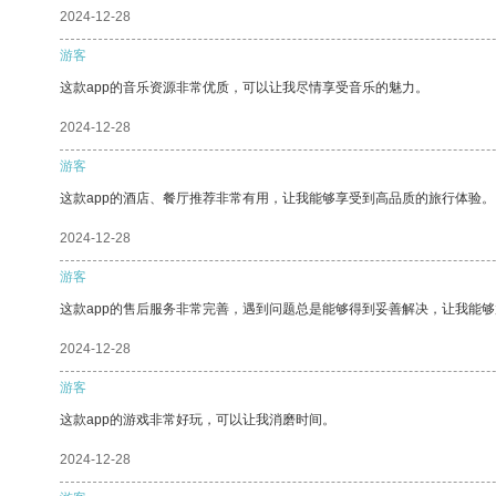
2024-12-28
游客
这款app的音乐资源非常优质，可以让我尽情享受音乐的魅力。
2024-12-28
游客
这款app的酒店、餐厅推荐非常有用，让我能够享受到高品质的旅行体验。
2024-12-28
游客
这款app的售后服务非常完善，遇到问题总是能够得到妥善解决，让我能
2024-12-28
游客
这款app的游戏非常好玩，可以让我消磨时间。
2024-12-28