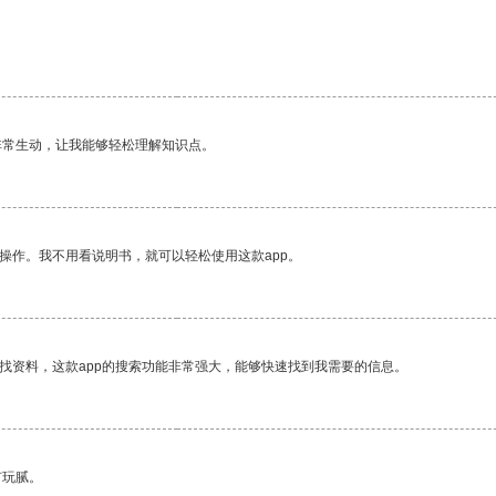
非常生动，让我能够轻松理解知识点。
操作。我不用看说明书，就可以轻松使用这款app。
找资料，这款app的搜索功能非常强大，能够快速找到我需要的信息。
有玩腻。