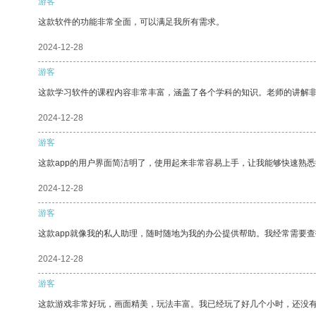
游客
这款软件的功能非常全面，可以满足我所有需求。
2024-12-28
游客
这款学习软件的课程内容非常丰富，涵盖了各个学科的知识。老师的讲解
2024-12-28
游客
这款app的用户界面简洁明了，使用起来非常容易上手，让我能够快速熟悉
2024-12-28
游客
这款app就像我的私人助理，随时随地为我的办公提供帮助。我经常需要查
2024-12-28
游客
这款游戏非常好玩，画面精美，玩法丰富。我已经玩了好几个小时，还没