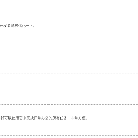
望开发者能够优化一下。
。我可以使用它来完成日常办公的所有任务，非常方便。