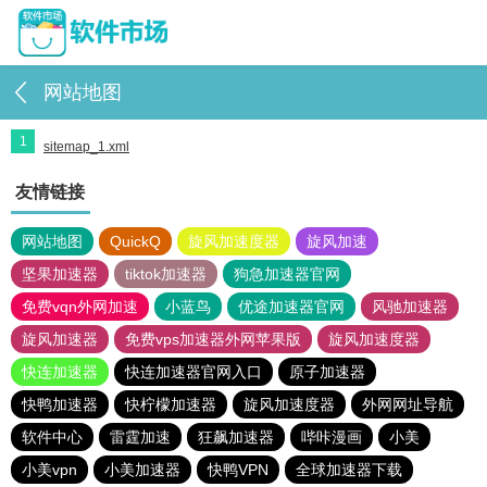
网站地图
1
sitemap_1.xml
友情链接
网站地图
QuickQ
旋风加速度器
旋风加速
坚果加速器
tiktok加速器
狗急加速器官网
免费vqn外网加速
小蓝鸟
优途加速器官网
风驰加速器
旋风加速器
免费vps加速器外网苹果版
旋风加速度器
快连加速器
快连加速器官网入口
原子加速器
快鸭加速器
快柠檬加速器
旋风加速度器
外网网址导航
软件中心
雷霆加速
狂飙加速器
哔咔漫画
小美
小美vpn
小美加速器
快鸭VPN
全球加速器下载