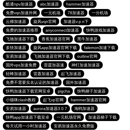
酷通npv加速器
abc加速器
hammer加速器
免费vqn加速外网
一元机场
78加速器
一分机场
云梯加速器
旋风vqn官网
加速器v.p.n下
免费的加速器推荐
anyconnect加速器
快鸭游戏加速器
飞驰加速器下载
香蕉加速器官网
黑牛加速器
多快加速器
旋风app加速器官网下载
falemon加速下载
安易加速器
飞驰加速器官网下载
outline官网
国外vps加速免费
雷霆加器速
神灯加速加速器
轻蜂加速器
雷轰加速器
起飞加速器
免费不需要实名认证的加速器
国外加速器
快鸭加速器下载官网安卓
pigcha
快鸭梯子加速器
小猫咪clash教程
起飞vp官网
hammer加速器官网
安易加速器
aurora加速器3.0.7
海鸥加速器
快鸭app加速器下载安卓
一元机场官网
加速器梯子下载
每天试用一小时加速器
安易加速器永久免费版