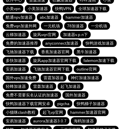
软件中心
雷霆加速
狂飙加速器
哔咔漫画
小美
小美vpn
小美加速器
快鸭VPN
全球加速器下载
酷通npv加速器
abc加速器
hammer加速器
免费vqn加速外网
一元机场
78加速器
一分机场
云梯加速器
旋风vqn官网
加速器v.p.n下
免费的加速器推荐
anyconnect加速器
快鸭游戏加速器
飞驰加速器下载
香蕉加速器官网
黑牛加速器
多快加速器
旋风app加速器官网下载
falemon加速下载
安易加速器
飞驰加速器官网下载
outline官网
国外vps加速免费
雷霆加器速
神灯加速加速器
轻蜂加速器
雷轰加速器
起飞加速器
免费不需要实名认证的加速器
国外加速器
快鸭加速器下载官网安卓
pigcha
快鸭梯子加速器
小猫咪clash教程
起飞vp官网
hammer加速器官网
安易加速器
aurora加速器3.0.7
海鸥加速器