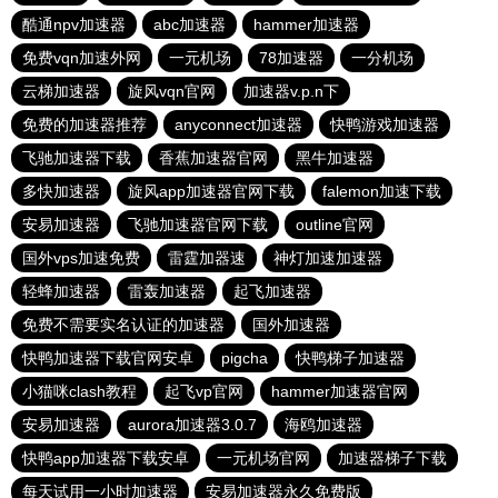
酷通npv加速器
abc加速器
hammer加速器
免费vqn加速外网
一元机场
78加速器
一分机场
云梯加速器
旋风vqn官网
加速器v.p.n下
免费的加速器推荐
anyconnect加速器
快鸭游戏加速器
飞驰加速器下载
香蕉加速器官网
黑牛加速器
多快加速器
旋风app加速器官网下载
falemon加速下载
安易加速器
飞驰加速器官网下载
outline官网
国外vps加速免费
雷霆加器速
神灯加速加速器
轻蜂加速器
雷轰加速器
起飞加速器
免费不需要实名认证的加速器
国外加速器
快鸭加速器下载官网安卓
pigcha
快鸭梯子加速器
小猫咪clash教程
起飞vp官网
hammer加速器官网
安易加速器
aurora加速器3.0.7
海鸥加速器
快鸭app加速器下载安卓
一元机场官网
加速器梯子下载
每天试用一小时加速器
安易加速器永久免费版