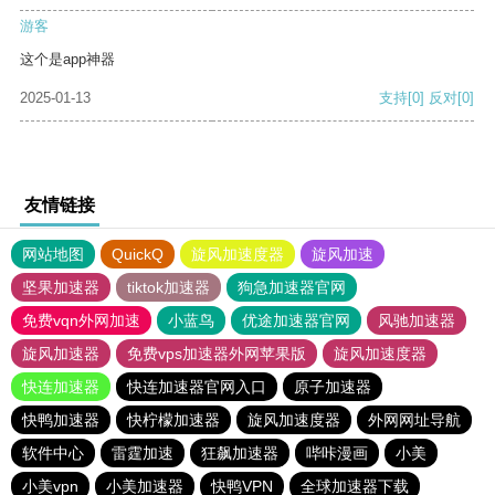
游客
这个是app神器
2025-01-13
支持
[0]
反对
[0]
友情链接
网站地图
QuickQ
旋风加速度器
旋风加速
坚果加速器
tiktok加速器
狗急加速器官网
免费vqn外网加速
小蓝鸟
优途加速器官网
风驰加速器
旋风加速器
免费vps加速器外网苹果版
旋风加速度器
快连加速器
快连加速器官网入口
原子加速器
快鸭加速器
快柠檬加速器
旋风加速度器
外网网址导航
软件中心
雷霆加速
狂飙加速器
哔咔漫画
小美
小美vpn
小美加速器
快鸭VPN
全球加速器下载