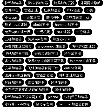
快鸭加速器
快柠檬加速器
旋风加速度器
外网网址导航
软件中心
雷霆加速
狂飙加速器
哔咔漫画
小美
小美vpn
小美加速器
快鸭VPN
全球加速器下载
酷通npv加速器
abc加速器
hammer加速器
免费vqn加速外网
一元机场
78加速器
一分机场
云梯加速器
旋风vqn官网
加速器v.p.n下
免费的加速器推荐
anyconnect加速器
快鸭游戏加速器
飞驰加速器下载
香蕉加速器官网
黑牛加速器
多快加速器
旋风app加速器官网下载
falemon加速下载
安易加速器
飞驰加速器官网下载
outline官网
国外vps加速免费
雷霆加器速
神灯加速加速器
轻蜂加速器
雷轰加速器
起飞加速器
免费不需要实名认证的加速器
国外加速器
快鸭加速器下载官网安卓
pigcha
快鸭梯子加速器
小猫咪clash教程
起飞vp官网
hammer加速器官网