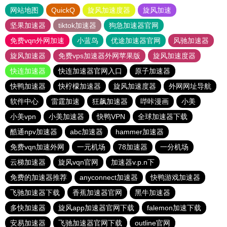
网站地图
QuickQ
旋风加速度器
旋风加速
坚果加速器
tiktok加速器
狗急加速器官网
免费vqn外网加速
小蓝鸟
优途加速器官网
风驰加速器
旋风加速器
免费vps加速器外网苹果版
旋风加速度器
快连加速器
快连加速器官网入口
原子加速器
快鸭加速器
快柠檬加速器
旋风加速度器
外网网址导航
软件中心
雷霆加速
狂飙加速器
哔咔漫画
小美
小美vpn
小美加速器
快鸭VPN
全球加速器下载
酷通npv加速器
abc加速器
hammer加速器
免费vqn加速外网
一元机场
78加速器
一分机场
云梯加速器
旋风vqn官网
加速器v.p.n下
免费的加速器推荐
anyconnect加速器
快鸭游戏加速器
飞驰加速器下载
香蕉加速器官网
黑牛加速器
多快加速器
旋风app加速器官网下载
falemon加速下载
安易加速器
飞驰加速器官网下载
outline官网